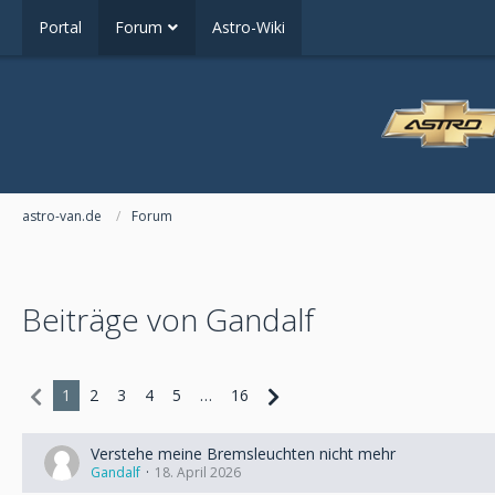
Portal
Forum
Astro-Wiki
astro-van.de
Forum
Beiträge von Gandalf
1
2
3
4
5
…
16
Verstehe meine Bremsleuchten nicht mehr
Gandalf
18. April 2026