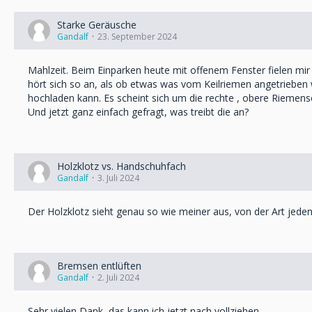
Starke Geräusche
Gandalf
23. September 2024
Mahlzeit. Beim Einparken heute mit offenem Fenster fielen m
hört sich so an, als ob etwas was vom Keilriemen angetrieben w
hochladen kann. Es scheint sich um die rechte , obere Riemen
Und jetzt ganz einfach gefragt, was treibt die an?
Holzklotz vs. Handschuhfach
Gandalf
3. Juli 2024
Der Holzklotz sieht genau so wie meiner aus, von der Art jeden
Bremsen entlüften
Gandalf
2. Juli 2024
Sehr vielen Dank, das kann ich jetzt nach vollziehen.