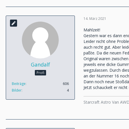
14. März 2021
Mahlzeit!
Gestern war es dann end
Leider nicht ohne Probl
auch recht gut. Aber le
paßte. Da die neuen Fed
Original waren zwischen 
Gandalf
jeweils eine dicke Gumm
wegzulassen. Durch die
Profi
an der Nummer 16 noch e
Dann noch neue Stoßdäm
Beiträge
606
Jetzt schauckelt er nic
Bilder
4
Starcraft Astro Van AW