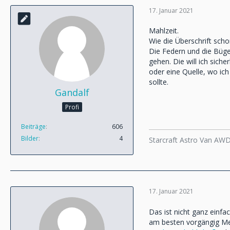
17. Januar 2021
Mahlzeit.
Wie die Überschrift sch
Die Federn und die Büge
gehen. Die will ich sich
oder eine Quelle, wo ic
sollte.
Gandalf
Profi
Beiträge
606
Bilder
4
Starcraft Astro Van AW
17. Januar 2021
Das ist nicht ganz einfa
am besten vorgängig M