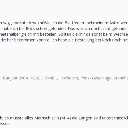
on sagt, möchte bzw. müßte ich die Blattfedern bei meinem Astro w
l habe ich bei Rock schon gefunden. Das was ich noch nicht gefunden
erheitshalber gleich mit bestellen. Sollten die mir da sonst beim We
h die her bekommen könnte. Ich habe die Bestellung bei Rock noch nic
D, Baujahr 2004, 1GBEL19X4B..., Hochdach, Prins- Gasanlage, Stand
ch, es müsste alles Metrisch sein (M14) die Längen sind unterschiedli
essen.