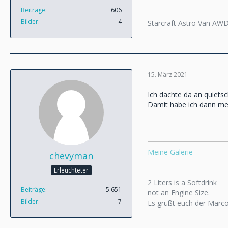
Beiträge
606
Bilder
4
Starcraft Astro Van AW
15. März 2021
Ich dachte da an quiets
Damit habe ich dann mei
Meine Galerie
chevyman
Erleuchteter
2 Liters is a Softdrink
Beiträge
5.651
not an Engine Size.
Bilder
7
Es grüßt euch der Marc