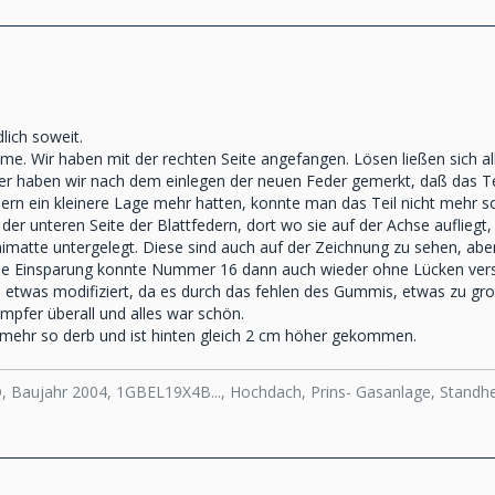
lich soweit.
eme. Wir haben mit der rechten Seite angefangen. Lösen ließen sich 
ider haben wir nach dem einlegen der neuen Feder gemerkt, daß das 
ern ein kleinere Lage mehr hatten, konnte man das Teil nicht mehr 
der unteren Seite der Blattfedern, dort wo sie auf der Achse auflieg
imatte untergelegt. Diese sind auch auf der Zeichnung zu sehen, a
se Einsparung konnte Nummer 16 dann auch wieder ohne Lücken vers
twas modifiziert, da es durch das fehlen des Gummis, etwas zu groß
pfer überall und alles war schön.
ht mehr so derb und ist hinten gleich 2 cm höher gekommen.
D, Baujahr 2004, 1GBEL19X4B..., Hochdach, Prins- Gasanlage, Stand