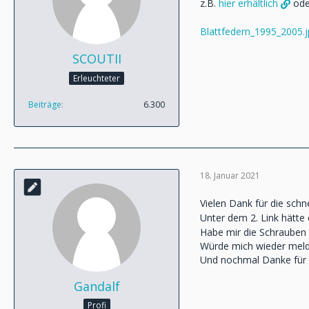
z.B.
hier erhältlich
od
Blattfedern_1995_2005.
SCOUTII
Erleuchteter
Beiträge
6.300
18. Januar 2021
Vielen Dank für die schne
Unter dem 2. Link hätte
Habe mir die Schrauben b
Würde mich wieder melde
Und nochmal Danke für d
Gandalf
Profi