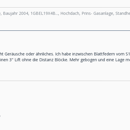
D, Baujahr 2004, 1GBEL19X4B..., Hochdach, Prins- Gasanlage, Stand
cht Geräusche oder ähnliches. Ich habe inzwischen Blattfedern vom S1
nen 3" Lift ohne die Distanz Blöcke. Mehr gebogen und eine Lage me
o