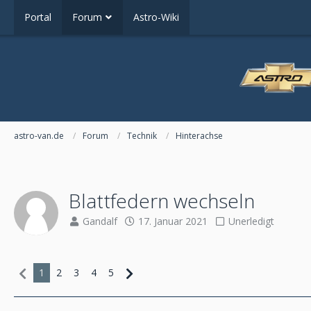
Portal
Forum
Astro-Wiki
astro-van.de
Forum
Technik
Hinterachse
Blattfedern wechseln
Gandalf
17. Januar 2021
Unerledigt
1
2
3
4
5