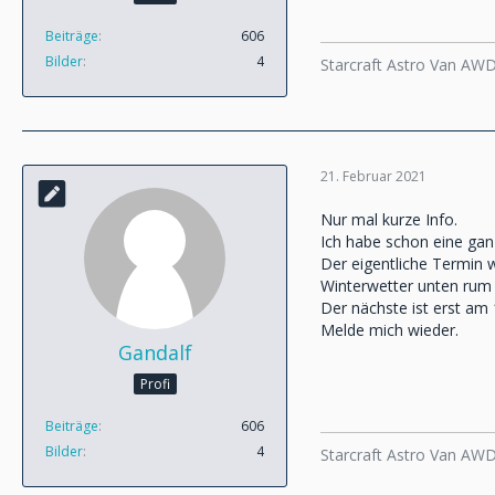
Beiträge
606
Bilder
4
Starcraft Astro Van AW
21. Februar 2021
Nur mal kurze Info.
Ich habe schon eine ganz
Der eigentliche Termin 
Winterwetter unten rum t
Der nächste ist erst am
Melde mich wieder.
Gandalf
Profi
Beiträge
606
Bilder
4
Starcraft Astro Van AW